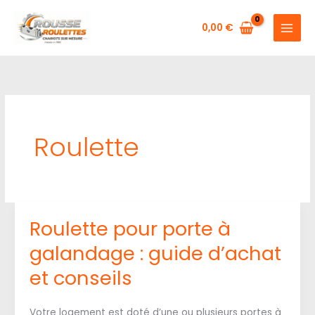
Aller
au
0,00
€
contenu
Roulette
Roulette pour porte à
galandage : guide d’achat
et conseils
Votre logement est doté d’une ou plusieurs portes à