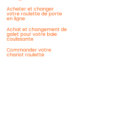
de
vos
Acheter et changer
roulettes
votre roulette de porte
de
en ligne
baie
coulissante
Achat et changement de
:
galet pour votre baie
notre
coulissante
guide
pratique
Commander votre
pour
chariot roulette
un
meilleur
fonctionnement
Baie
coulissante
qui
coulisse
mal
:
quelles
solutions
pour
y
remédier
?