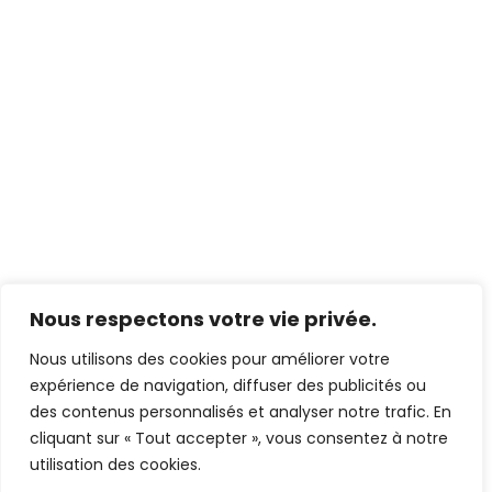
Vos
roulettes
de
baies
coulissantes
alu
Technal
Choisir
votre
chariot
en
alu
pour
baie
coulissante
Nous respectons votre vie privée.
Acheter
votre
chariot
Nous utilisons des cookies pour améliorer votre
à
expérience de navigation, diffuser des publicités ou
roulette
réglable
des contenus personnalisés et analyser notre trafic. En
cliquant sur « Tout accepter », vous consentez à notre
utilisation des cookies.