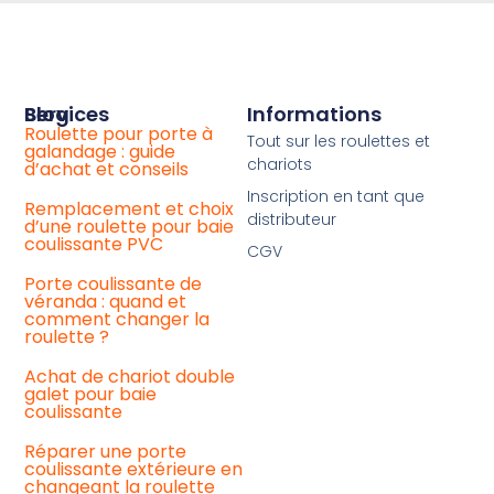
Services
Blog
Informations
Roulette pour porte à
Achat
Tout sur les roulettes et
galandage : guide
de
chariots
d’achat et conseils
roulette
baie
Inscription en tant que
coulissante
Remplacement et choix
distributeur
universelle
d’une roulette pour baie
coulissante PVC
CGV
Votre
chariot
Porte coulissante de
de
véranda : quand et
baie
comment changer la
coulissante
roulette ?
La
Achat de chariot double
roulette
galet pour baie
baie
coulissante
vitrée
ancienne
Réparer une porte
coulissante extérieure en
Remplacement
changeant la roulette