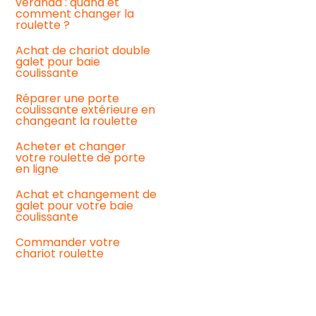
véranda : quand et
baie
comment changer la
coulissante
roulette ?
La
Achat de chariot double
roulette
galet pour baie
baie
coulissante
vitrée
ancienne
Réparer une porte
coulissante extérieure en
Remplacement
changeant la roulette
de
vos
Acheter et changer
roulettes
votre roulette de porte
de
en ligne
baie
coulissante
Achat et changement de
:
galet pour votre baie
notre
coulissante
guide
pratique
Commander votre
pour
chariot roulette
un
meilleur
fonctionnement
Baie
coulissante