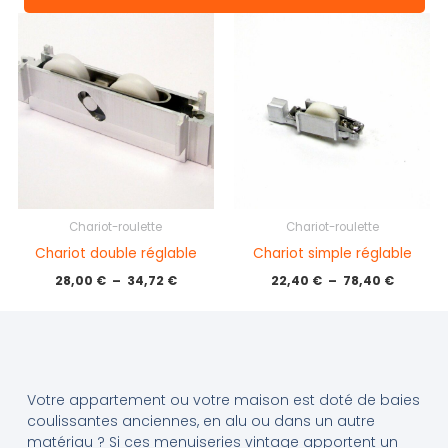
Plage
Plage
de
de
prix :
prix :
28,00 €
22,40 €
à
à
34,72 €
78,40 €
Chariot-roulette
Chariot-roulette
Chariot double réglable
Chariot simple réglable
28,00
€
–
34,72
€
22,40
€
–
78,40
€
Votre appartement ou votre maison est doté de baies
coulissantes anciennes, en alu ou dans un autre
matériau ? Si ces menuiseries vintage apportent un