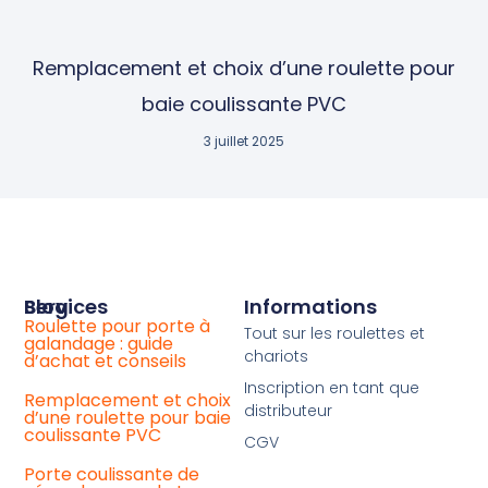
Remplacement et choix d’une roulette pour
baie coulissante PVC
3 juillet 2025
Services
Blog
Informations
Roulette pour porte à
Achat
Tout sur les roulettes et
galandage : guide
de
chariots
d’achat et conseils
roulette
baie
Inscription en tant que
coulissante
Remplacement et choix
distributeur
universelle
d’une roulette pour baie
coulissante PVC
CGV
Votre
chariot
Porte coulissante de
de