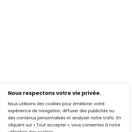
?
Vos
roulettes
de
baies
coulissantes
alu
Technal
Choisir
votre
chariot
en
alu
pour
baie
coulissante
Nous respectons votre vie privée.
Acheter
votre
chariot
Nous utilisons des cookies pour améliorer votre
à
expérience de navigation, diffuser des publicités ou
roulette
réglable
des contenus personnalisés et analyser notre trafic. En
cliquant sur « Tout accepter », vous consentez à notre