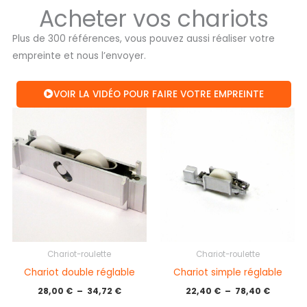
Acheter vos chariots
Plus de 300 références, vous pouvez aussi réaliser votre
empreinte et nous l’envoyer.
VOIR LA VIDÉO POUR FAIRE VOTRE EMPREINTE
Plage
Plage
de
de
prix :
prix :
28,00 €
22,40 €
à
à
34,72 €
78,40 €
Chariot-roulette
Chariot-roulette
Chariot double réglable
Chariot simple réglable
28,00
€
–
34,72
€
22,40
€
–
78,40
€