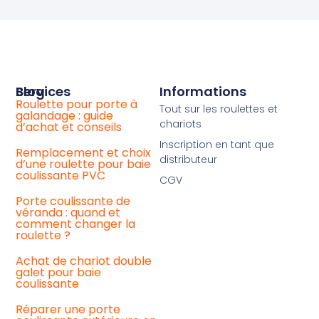
Services
Blog
Informations
Roulette pour porte à
Achat
Tout sur les roulettes et
galandage : guide
de
chariots
d’achat et conseils
roulette
baie
Inscription en tant que
coulissante
Remplacement et choix
distributeur
universelle
d’une roulette pour baie
coulissante PVC
CGV
Votre
chariot
Porte coulissante de
de
véranda : quand et
baie
comment changer la
coulissante
roulette ?
La
Achat de chariot double
roulette
galet pour baie
baie
coulissante
vitrée
ancienne
Réparer une porte