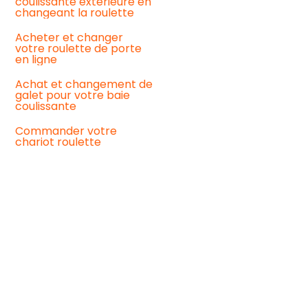
coulissante extérieure en
Remplacement
changeant la roulette
de
vos
Acheter et changer
roulettes
votre roulette de porte
de
en ligne
baie
coulissante
Achat et changement de
:
galet pour votre baie
notre
coulissante
guide
pratique
Commander votre
pour
chariot roulette
un
meilleur
fonctionnement
Baie
coulissante
qui
coulisse
mal
:
quelles
solutions
pour
y
remédier