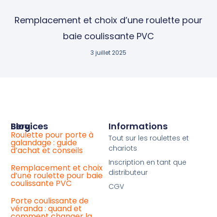
Remplacement et choix d’une roulette pour
baie coulissante PVC
3 juillet 2025
Services
Blog
Informations
Roulette pour porte à
Achat
Tout sur les roulettes et
galandage : guide
de
chariots
d’achat et conseils
roulette
baie
Inscription en tant que
coulissante
Remplacement et choix
distributeur
universelle
d’une roulette pour baie
coulissante PVC
CGV
Votre
chariot
Porte coulissante de
de
véranda : quand et
baie
comment changer la