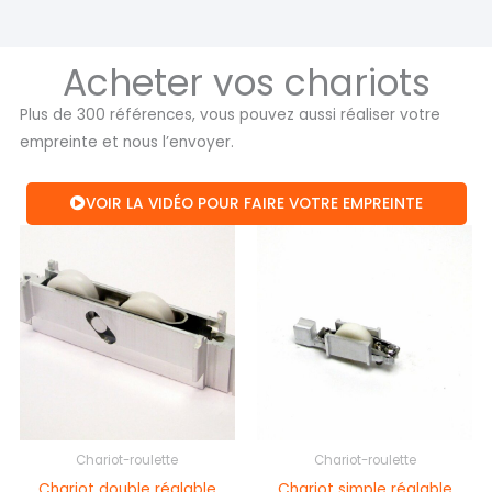
Acheter vos chariots
Plus de 300 références, vous pouvez aussi réaliser votre
empreinte et nous l’envoyer.
VOIR LA VIDÉO POUR FAIRE VOTRE EMPREINTE
Plage
Plage
de
de
prix :
prix :
28,00 €
22,40 €
à
à
34,72 €
78,40 €
Chariot-roulette
Chariot-roulette
Chariot double réglable
Chariot simple réglable