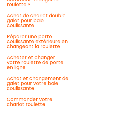
coulissante
roulette ?
La
Achat de chariot double
roulette
galet pour baie
baie
coulissante
vitrée
ancienne
Réparer une porte
coulissante extérieure en
Remplacement
changeant la roulette
de
vos
Acheter et changer
roulettes
votre roulette de porte
de
en ligne
baie
coulissante
Achat et changement de
:
galet pour votre baie
notre
coulissante
guide
pratique
Commander votre
pour
chariot roulette
un
meilleur
fonctionnement
Baie
coulissante
qui